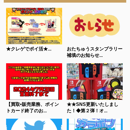
★クレゲでポイ活★...
おたちゅうスタンプラリー
補填のお知らせ...
【買取•販売業務、ポイン
★★SNS更新いたしまし
トカード終了のお...
た！◆第２弾！オ...