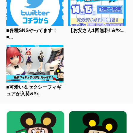
■各種SNSやってます！
【お父さん1回無料‼&#x...
■...
■可愛い＆セクシーフィギ
ュアが入荷&#x...