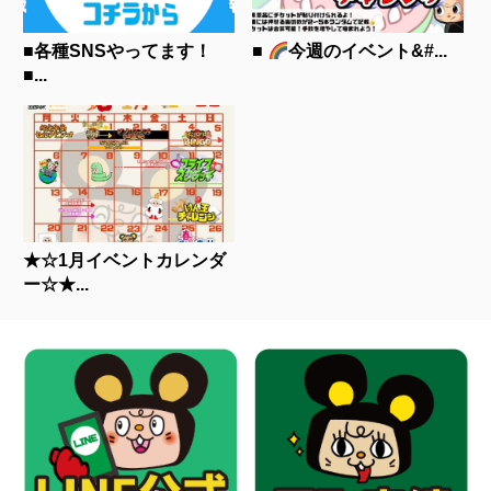
■各種SNSやってます！
■
今週のイベント&#...
■...
★☆1月イベントカレンダ
ー☆★...