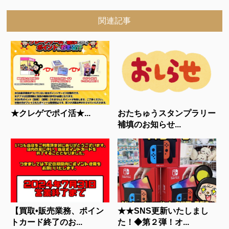
関連記事
★クレゲでポイ活★...
おたちゅうスタンプラリー
補填のお知らせ...
【買取•販売業務、ポイン
★★SNS更新いたしまし
トカード終了のお...
た！◆第２弾！オ...